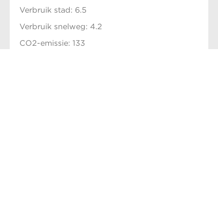
Verbruik stad: 6.5
Verbruik snelweg: 4.2
CO2-emissie: 133
BTW/Marge: B
Prijs: € 3950,-
Print
Meer informatie
Keurige Doblo met Euro 6 1.3MultiJet