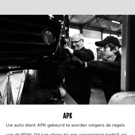
APK
Uw auto dient APK gekeurd te worden volgens de regels
van de RDW. Dit kan alleen bij een aangesloten bedrijf, wij